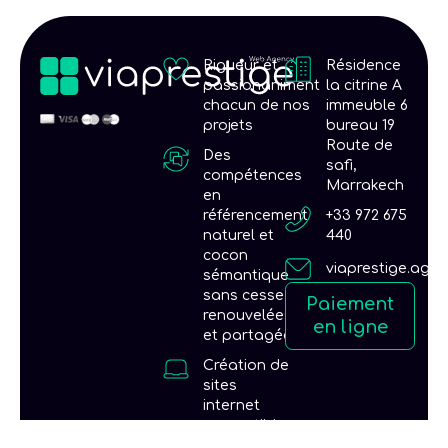
n
Rigueur et
Résidence
passionaniment
la citrine A
chacun de nos
immeuble 6
projets
bureau 19
Route de
Des
safi,
compétences
Marrakech
en
référencement
+33 972 675
naturel et
440
cocon
viaprestige.age
sémantique
sans cesse
Paiement
renouvelées
en ligne
et partagées
Création de
sites
internet
compatibles
mobiles