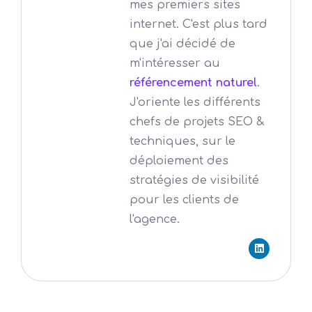
mes premiers sites
internet. C'est plus tard
que j'ai décidé de
m'intéresser au
référencement naturel
.
J'oriente les différents
chefs de projets SEO &
techniques, sur le
déploiement des
stratégies de visibilité
pour les clients de
l'agence.
L
i
n
k
e
d
i