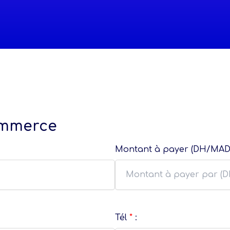
ommerce
Montant à payer (DH/MA
Tél
*
: