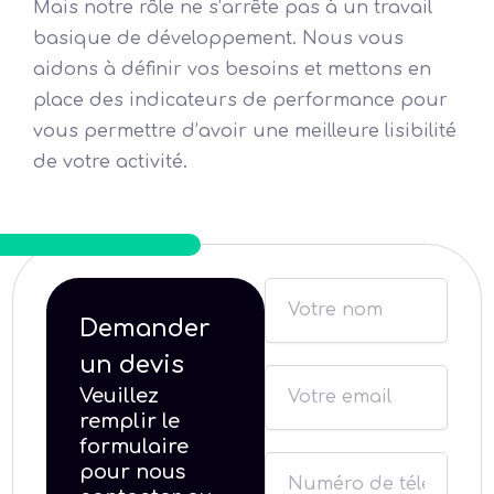
Mais notre rôle ne s’arrête pas à un travail
basique de développement. Nous vous
aidons à définir vos besoins et mettons en
place des indicateurs de performance pour
vous permettre d’avoir une meilleure lisibilité
de votre activité.
N
a
Demander
m
un devis
E
e
Veuillez
m
remplir le
a
formulaire
N
pour nous
i