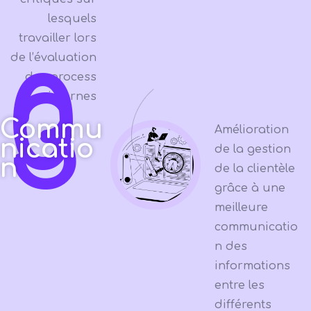
lesquels
travailler lors
de l’évaluation
0
des process
3
internes
Commu
Amélioration
nicatio
de la gestion
n
de la clientèle
grâce à une
meilleure
communicatio
n des
informations
entre les
différents