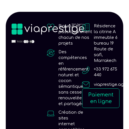
t
i
o
Rigueur et
Résidence
n
passionaniment
la citrine A
chacun de nos
immeuble 6
projets
bureau 19
Route de
Des
safi,
compétences
Marrakech
en
référencement
+33 972 675
naturel et
440
cocon
viaprestige.age
sémantique
sans cesse
Paiement
renouvelées
en ligne
et partagées
Création de
sites
internet