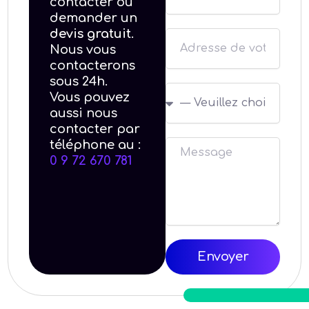
contacter ou
u
l
demander un
m
devis gratuit
.
s
é
Nous vous
i
r
contacterons
t
o
sous 24h.
c
e
Vous pouvez
d
h
aussi nous
e
contacter par
o
t
téléphone au :
M
i
é
0 9 72 670 781
e
s
l
s
i
é
s
r
p
a
u
h
g
n
o
Envoyer
e
e
n
o
e
p