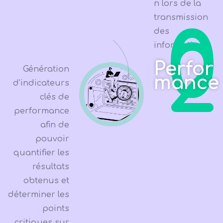
n lors de la
transmission
0
des
2
informations)
Perfor
Génération
mance
d’indicateurs
clés de
performance
afin de
pouvoir
quantifier les
résultats
obtenus et
déterminer les
points
critiques sur