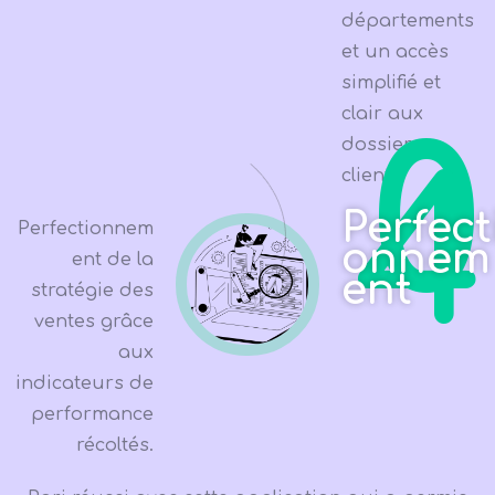
départements
et un accès
simplifié et
clair aux
0
dossiers
4
clients
Perfect
Perfectionnem
onnem
ent de la
ent
stratégie des
ventes grâce
aux
indicateurs de
performance
récoltés.