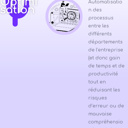
0
1
Optimi
Automatisatio
sation
n des
processus
entre les
différents
départements
de l’entreprise
(et donc gain
de temps et de
productivité
tout en
réduisant les
risques
d’erreur ou de
mauvaise
compréhensio