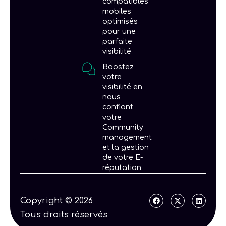
compatibles
mobiles
optimisés
pour une
parfaite
visibilité
Boostez
votre
visibilité en
nous
confiant
votre
Community
management
et la gestion
de votre E-
réputation
F
X
L
Copyright © 2026
a
-
i
c
t
n
Tous droits réservés
e
w
k
b
i
e