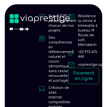
Rigueur et
Résidence
passionaniment
la citrine A
chacun de nos
immeuble 6
projets
bureau 19
Route de
Des
safi,
compétences
Marrakech
en
référencement
+33 972 675
naturel et
440
cocon
viaprestige.age
sémantique
sans cesse
Paiement
renouvelées
en ligne
et partagées
Création de
sites
internet
compatibles
mobiles