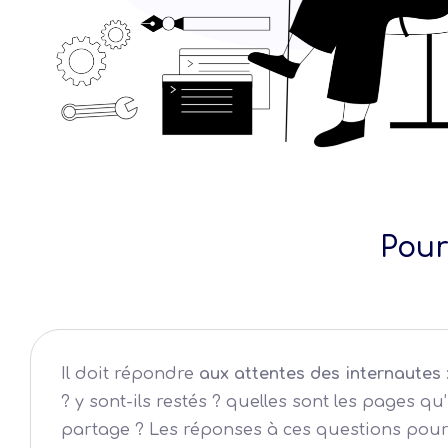
Pou
Il doit répondre
aux attentes des internautes
? y sont-ils restés ? quelles sont les pages q
partage ? Les réponses à ces questions pourro