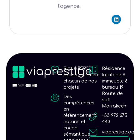
l'agence.
L
i
n
k
e
d
i
n
Rigueur et
Résidence
passionaniment
la citrine A
chacun de nos
immeuble 6
projets
bureau 19
Route de
Des
safi,
compétences
Marrakech
en
référencement
+33 972 675
naturel et
440
cocon
viaprestige.age
sémantique