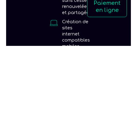
sans cesse
Paiement
renouvelées
en ligne
et partagées
Création de
sites
internet
compatibles
mobiles
optimisés
pour une
parfaite
visibilité
Boostez
votre
visibilité en
nous
confiant
votre
Community
management
et la gestion
de votre E-