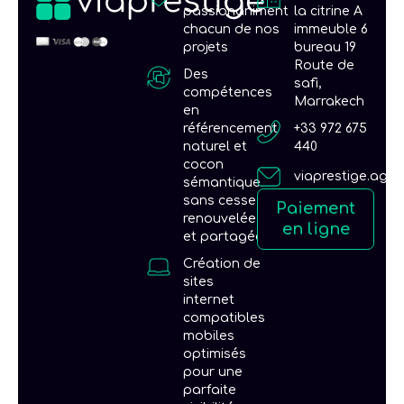
passionaniment
la citrine A
chacun de nos
immeuble 6
projets
bureau 19
Route de
Des
safi,
compétences
Marrakech
en
référencement
+33 972 675
naturel et
440
cocon
viaprestige.age
sémantique
sans cesse
Paiement
renouvelées
en ligne
et partagées
Création de
sites
internet
compatibles
mobiles
optimisés
pour une
parfaite