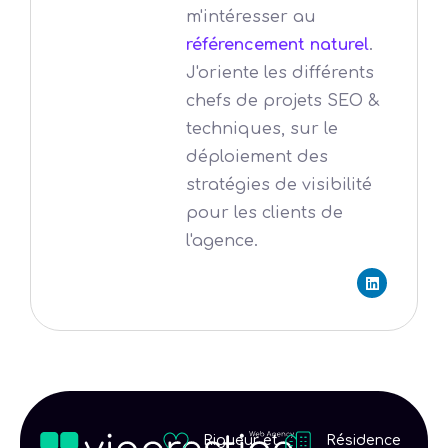
m'intéresser au
référencement naturel
.
J'oriente les différents
chefs de projets SEO &
techniques, sur le
déploiement des
stratégies de visibilité
pour les clients de
l'agence.
L
i
n
k
e
d
i
n
Rigueur et
Résidence