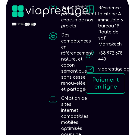
Rigueur et
Résidence
passionaniment
la citrine A
chacun de nos
immeuble 6
projets
bureau 19
Route de
Des
safi,
compétences
Marrakech
en
référencement
+33 972 675
naturel et
440
cocon
viaprestige.age
sémantique
sans cesse
Paiement
renouvelées
en ligne
et partagées
Création de
sites
internet
compatibles
mobiles
optimisés
pour une