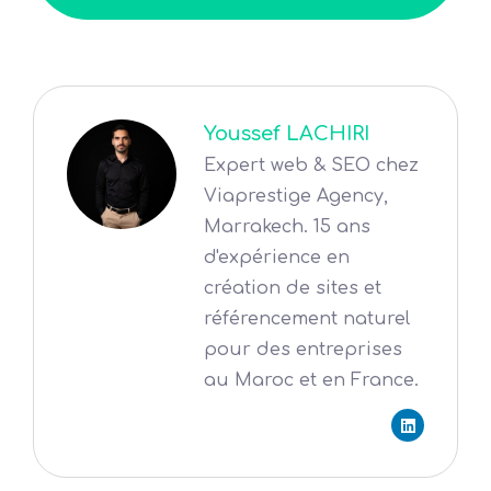
Youssef LACHIRI
Expert web & SEO chez
Viaprestige Agency,
Marrakech. 15 ans
d'expérience en
création de sites et
référencement naturel
pour des entreprises
au Maroc et en France.
L
i
n
k
e