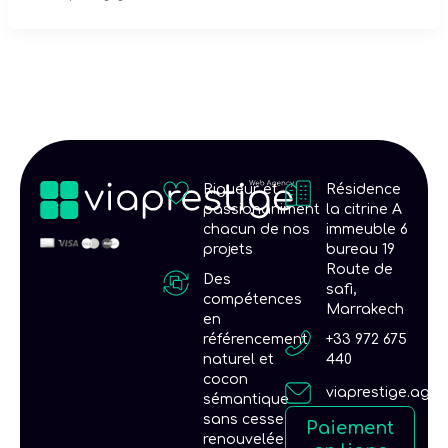
Rigueur et
Résidence
passionaniment
la citrine A
chacun de nos
immeuble 6
projets
bureau 19
Route de
Des
safi,
compétences
Marrakech
en
référencement
+33 972 675
naturel et
440
cocon
viaprestige.age
sémantique
sans cesse
Paiement
renouvelées