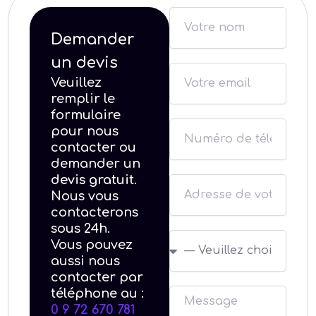
N
a
Demander
m
un devis
E
e
Veuillez
m
remplir le
a
formulaire
N
pour nous
i
contacter ou
u
l
demander un
m
devis gratuit
.
s
é
Nous vous
i
r
contacterons
t
o
sous 24h.
c
e
Vous pouvez
d
h
aussi nous
e
contacter par
o
t
téléphone au :
M
i
é
0 9 72 670 781
e