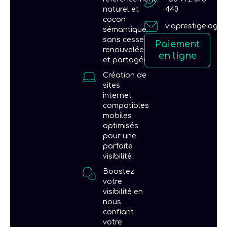
naturel et
440
cocon
viaprestige.age
sémantique
sans cesse
Paiement
renouvelées
en ligne
et partagées
Création de
sites
internet
compatibles
mobiles
optimisés
pour une
parfaite
visibilité
Boostez
votre
visibilité en
nous
confiant
votre