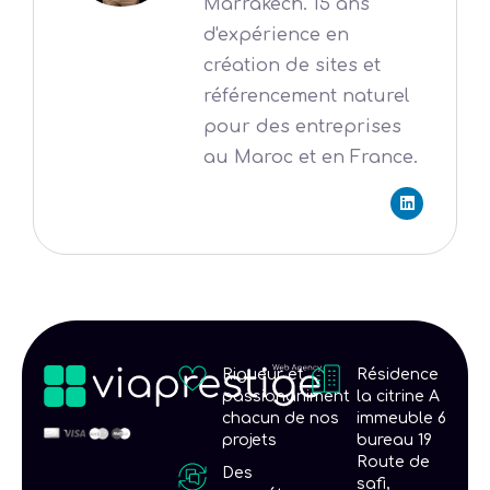
Marrakech. 15 ans
d'expérience en
création de sites et
référencement naturel
pour des entreprises
au Maroc et en France.
L
i
n
k
e
d
i
n
Rigueur et
Résidence
passionaniment
la citrine A
chacun de nos
immeuble 6
projets
bureau 19
Route de
Des
safi,