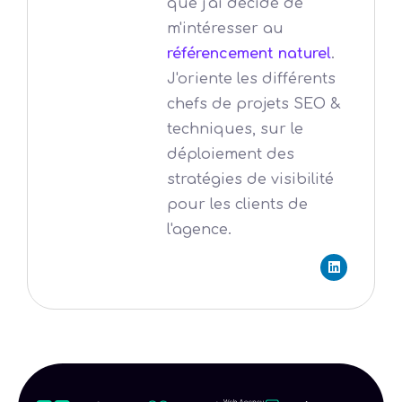
que j'ai décidé de
m'intéresser au
référencement naturel
.
J'oriente les différents
chefs de projets SEO &
techniques, sur le
déploiement des
stratégies de visibilité
pour les clients de
l'agence.
L
i
n
k
e
d
i
n