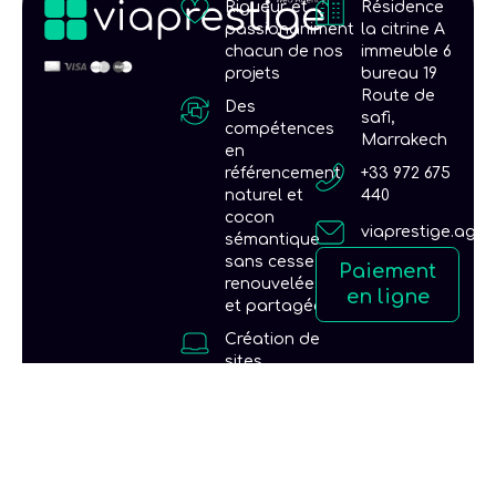
Rigueur et
Résidence
passionaniment
la citrine A
chacun de nos
immeuble 6
projets
bureau 19
Route de
Des
safi,
compétences
Marrakech
en
référencement
+33 972 675
naturel et
440
cocon
viaprestige.age
sémantique
sans cesse
Paiement
renouvelées
en ligne
et partagées
Création de
sites
internet
compatibles
mobiles
optimisés
pour une
parfaite