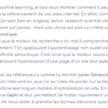
hine learning, je vais vous montrer comment il peut ê
 le référencement de vos sites internet. En effet, co
 Corrado (lien en anglais), senior research scientist
roire sur parole… mais une chose est sûre ce critère v
omatique
.
 que le moteur de recherche a du mal à comprendre,
Comment ? En appliquant l’apprentissage non supervis
affinité sémantique. C’est ainsi que le moteur saura 
rénavant l’optimisation d’une page d’un site doit
auto
 par les référenceurs comme l’a montré
Julien Deneuvil
son intervention, que j’ai eu l’idée de parler sur le b
hine learning en matière d’optimisation on-site. En e
 que
Gephi
et leur permettent de traiter rapidement 
in de nous aider à prendre les bonnes décisions quant