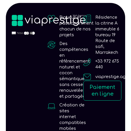
Rigueur et
Résidence
passionaniment
la citrine A
chacun de nos
immeuble 6
projets
bureau 19
Route de
Des
safi,
compétences
Marrakech
en
référencement
+33 972 675
naturel et
440
cocon
viaprestige.age
sémantique
sans cesse
Paiement
renouvelées
en ligne
et partagées
Création de
sites
internet
compatibles
mobiles