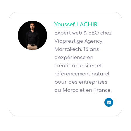
Youssef LACHIRI
Expert web & SEO chez
Viaprestige Agency,
Marrakech. 15 ans
d'expérience en
création de sites et
référencement naturel
pour des entreprises
au Maroc et en France.
L
i
n
k
e
d
i
n